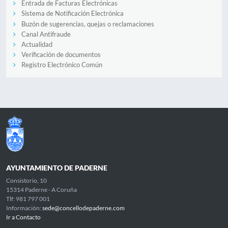
Entrada de Facturas Electrónicas
Sistema de Notificación Electrónica
Buzón de sugerencias, quejas o reclamaciones
Canal Antifraude
Actualidad
Verificación de documentos
Registro Electrónico Común
AYUNTAMIENTO DE PADERNE
Consistorio, 10
15314 Paderne - A Coruña
Tlf: 981 797 001
Información:
sede@concellodepaderne.com
Ir a Contacto