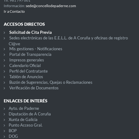
Tlf: 981 797 001
Información:
sede@concellodepaderne.com
Ir a Contacto
ACCESOS DIRECTOS
Solicitud de Cita Previa
Sedes electrónicas de las E.E.L.L. de A Coruña y oficinas de registro
Cl@ve
Mis gestiones - Notificaciones
Portal de Transparencia
Impresos generales
Calendario Oficial
Perfil del Contratante
Tablón de Anuncios
Buzón de Sugerencias, Quejas o Reclamaciones
Verificación de Documentos
ENLACES DE INTERÉS
Ayto. de Paderne
Diputación de A Coruña
Xunta de Galicia
Punto Acceso Gral.
BOP
DOG