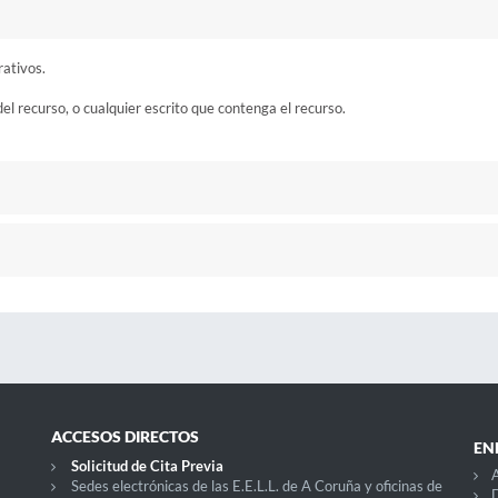
rativos.
del recurso, o cualquier escrito que contenga el recurso.
ACCESOS DIRECTOS
EN
Solicitud de Cita Previa
A
Sedes electrónicas de las E.E.L.L. de A Coruña y oficinas de
D