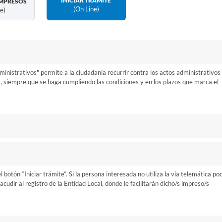
INICIAR TRÁMITE
MPRESOS
(on Line)
ne)
inistrativos" permite a la ciudadanía recurrir contra los actos administrativos
a, siempre que se haga cumpliendo las condiciones y en los plazos que marca el
otón “Iniciar trámite”. Si la persona interesada no utiliza la vía telemática po
cudir al registro de la Entidad Local, donde le facilitarán dicho/s impreso/s