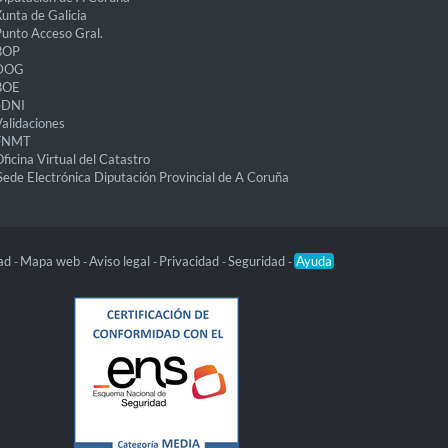
unta de Galicia
unto Acceso Gral.
BOP
DOG
BOE
eDNI
alidaciones
FNMT
ficina Virtual del Catastro
Sede Electrónica Diputación Provincial de A Coruña
dad
Mapa web
Aviso legal
Privacidad
Seguridad
Ayuda
-
-
-
-
-