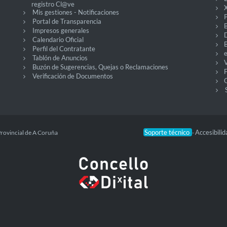
registro Cl@ve
X
Mis gestiones - Notificaciones
P
Portal de Transparencia
Impresos generales
Calendario Oficial
Perfil del Contratante
Tablón de Anuncios
V
Buzón de Sugerencias, Quejas o Reclamaciones
Verificación de Documentos
O
Soporte técnico
Accesibili
Provincial de A Coruña
-