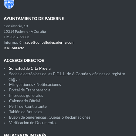
AYUNTAMIENTO DE PADERNE
Consistorio, 10
15314 Paderne - A Coruña
Tlf: 981 797 001
Información:
sede@concellodepaderne.com
Ir a Contacto
ACCESOS DIRECTOS
Solicitud de Cita Previa
Sedes electrónicas de las E.E.L.L. de A Coruña y oficinas de registro
Cl@ve
Mis gestiones - Notificaciones
Portal de Transparencia
Impresos generales
Calendario Oficial
Perfil del Contratante
Tablón de Anuncios
Buzón de Sugerencias, Quejas o Reclamaciones
Verificación de Documentos
ENLACES DE INTERÉS