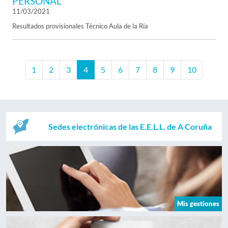
PERSONAL
11/03/2021
Resultados provisionales Técnico Aula de la Ría
1
2
3
4
5
6
7
8
9
10
Sedes electrónicas de las E.E.L.L. de A Coruña
Mis gestiones