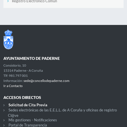
Registro Electrónico Común
AYUNTAMIENTO DE PADERNE
Consistorio, 10
15314 Paderne - A Coruña
Tlf: 981 797 001
Información:
sede@concellodepaderne.com
Ir a Contacto
ACCESOS DIRECTOS
Solicitud de Cita Previa
Sedes electrónicas de las E.E.L.L. de A Coruña y oficinas de registro
Cl@ve
Mis gestiones - Notificaciones
Portal de Transparencia