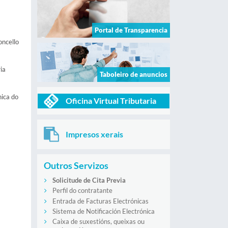
Portal de Transparencia
oncello
ia
Taboleiro de anuncios
nica do
Oficina Virtual Tributaria
Impresos xerais
Outros Servizos
Solicitude de Cita Previa
Perfil do contratante
Entrada de Facturas Electrónicas
Sistema de Notificación Electrónica
Caixa de suxestións, queixas ou