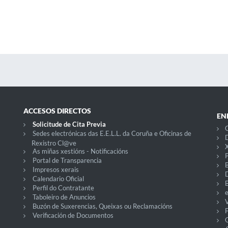
ACCESOS DIRECTOS
EN
Solicitude de Cita Previa
C
Sedes electrónicas das E.E.L.L. da Coruña e Oficinas de
D
Rexistro Cl@ve
X
As miñas xestións - Notificacións
P
Portal de Transparencia
Impresos xerais
Calendario Oficial
Perfil do Contratante
Taboleiro de Anuncios
V
Buzón de Suxerencias, Queixas ou Reclamacións
Verificación de Documentos
O