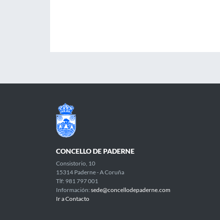
CONCELLO DE PADERNE
Consistorio, 10
15314 Paderne - A Coruña
Tlf: 981 797 001
Información:
sede@concellodepaderne.com
Ir a Contacto