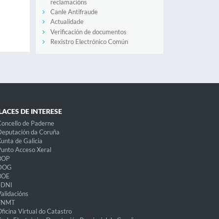
reclamacións
Canle Antifraude
Actualidade
Verificación de documentos
Rexistro Electrónico Común
LACES DE INTERESE
oncello de Paderne
eputación da Coruña
unta de Galicia
unto Acceso Xeral
BOP
DOG
BOE
eDNI
alidacións
FNMT
ficina Virtual do Catastro