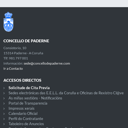
CONCELLO DE PADERNE
Consistorio, 10
15314 Paderne - A Coruña
Tlf: 981 797 001
Información:
sede@concellodepaderne.com
Ir a Contacto
ACCESOS DIRECTOS
Solicitude de Cita Previa
Sedes electrónicas das E.E.L.L. da Coruña e Oficinas de Rexistro Cl@ve
As miñas xestións - Notificacións
Portal de Transparencia
Impresos xerais
Calendario Oficial
Perfil do Contratante
Taboleiro de Anuncios