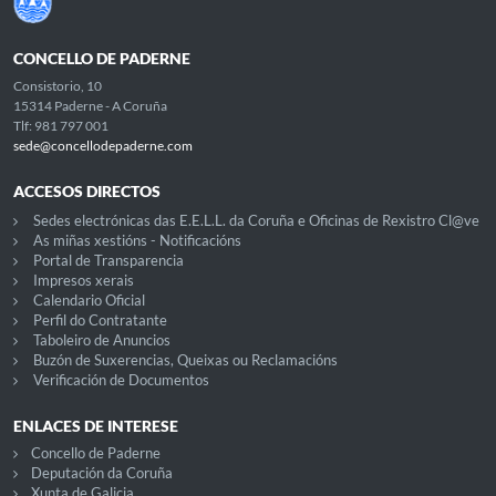
CONCELLO DE PADERNE
Consistorio, 10
15314 Paderne - A Coruña
Tlf: 981 797 001
sede@concellodepaderne.com
ACCESOS DIRECTOS
Sedes electrónicas das E.E.L.L. da Coruña e Oficinas de Rexistro Cl@ve
As miñas xestións - Notificacións
Portal de Transparencia
Impresos xerais
Calendario Oficial
Perfil do Contratante
Taboleiro de Anuncios
Buzón de Suxerencias, Queixas ou Reclamacións
Verificación de Documentos
ENLACES DE INTERESE
Concello de Paderne
Deputación da Coruña
Xunta de Galicia