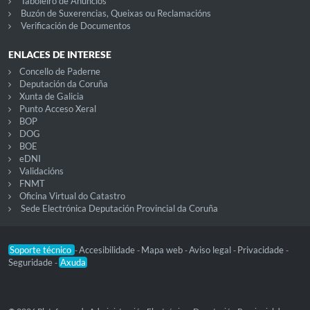
Taboleiro de Anuncios
Buzón de Suxerencias, Queixas ou Reclamacións
Verificación de Documentos
ENLACES DE INTERESE
Concello de Paderne
Deputación da Coruña
Xunta de Galicia
Punto Acceso Xeral
BOP
DOG
BOE
eDNI
Validacións
FNMT
Oficina Virtual do Catastro
Sede Electrónica Deputación Provincial da Coruña
Soporte técnico
Accesibilidade
Mapa web
Aviso legal
Privacidade
-
-
-
-
-
Seguridade
Axuda
-