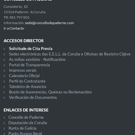
Consistorio, 10
15314 Paderne - A Coruña
Tlf: 981 797 001
Información:
sede@concellodepaderne.com
Ir a Contacto
ACCESOS DIRECTOS
Solicitude de Cita Previa
Sedes electrónicas das E.E.L.L. da Coruña e Oficinas de Rexistro Cl@ve
As miñas xestións - Notificacións
Portal de Transparencia
Impresos xerais
Calendario Oficial
Perfil do Contratante
Taboleiro de Anuncios
Buzón de Suxerencias, Queixas ou Reclamacións
Verificación de Documentos
ENLACES DE INTERESE
Concello de Paderne
Deputación da Coruña
Xunta de Galicia
Punto Acceso Xeral