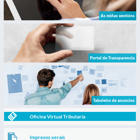
As miñas xestións
Portal de Transparencia
Taboleiro de anuncios
Oficina Virtual Tributaria
Impresos xerais